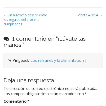
N
← Un bizcocho casero entre
Viñeta #001# →
los regalos del próximo
a
cumpleaños.
v
e
1 comentario en “
¡Lávate las
g
manos!
”
a
c
i
Pingback:
Los refranes y la alimentación |
ó
n
d
Deja una respuesta
e
e
Tu dirección de correo electrónico no será publicada.
Los campos obligatorios están marcados con
*
n
t
Comentario
*