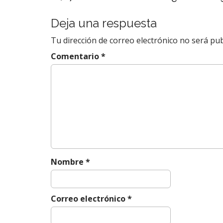
e
g
Deja una respuesta
a
Tu dirección de correo electrónico no será pub
c
i
Comentario
*
ó
n
d
e
e
n
t
r
Nombre
*
a
d
a
Correo electrónico
*
s