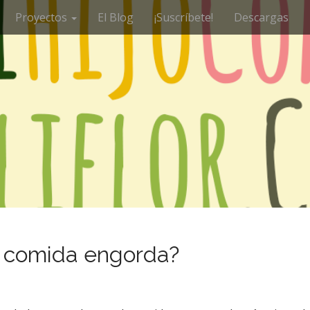
Proyectos
El Blog
¡Suscríbete!
Descargas
a comida engorda?