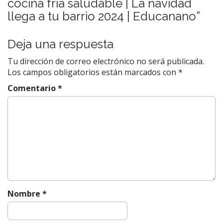
g
cocina fría saludable | La navidad
a
llega a tu barrio 2024 | Educanano
”
c
i
Deja una respuesta
ó
Tu dirección de correo electrónico no será publicada.
n
Los campos obligatorios están marcados con
*
d
Comentario
*
e
e
n
t
r
a
d
a
Nombre
*
s