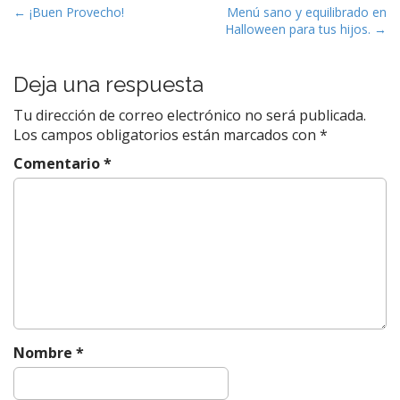
N
← ¡Buen Provecho!
Menú sano y equilibrado en
Halloween para tus hijos. →
a
v
e
Deja una respuesta
g
Tu dirección de correo electrónico no será publicada.
a
Los campos obligatorios están marcados con
*
c
Comentario
*
i
ó
n
d
e
e
n
t
Nombre
*
r
a